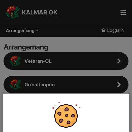
KALMAR OK
Logga in
Arrangemang
Arrangemang
Veteran-OL
Go'nattcupen
Tips- och motionsbingo
Alla mot alla