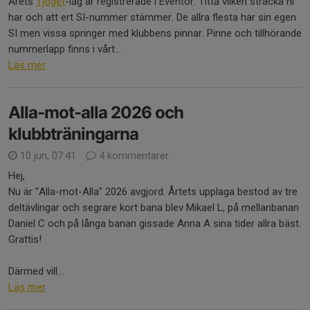
Årets
Tjoget
-lag är registrerade i Eventor. Titta vilken sträcka ni
har och att ert SI-nummer stämmer. De allra flesta har sin egen
SI men vissa springer med klubbens pinnar. Pinne och tillhörande
nummerlapp finns i vårt...
Läs mer
Alla-mot-alla 2026 och
klubbträningarna
10 jun, 07:41
4 kommentarer
Hej,
Nu är "Alla-mot-Alla" 2026 avgjord. Årtets upplaga bestod av tre
deltävlingar och segrare kort bana blev Mikael L, på mellanbanan
Daniel C och på långa banan gissade Anna A sina tider allra bäst.
Grattis!
Därmed vill...
Läs mer