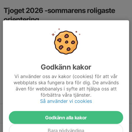
Tjoget 2026 -sommarens roligaste
orientering
4 jun, 08:45
0 kommentarer
Tjoget 27-28 juni är inte bara en stafett med 20 sträckor – det är
gemenskap, kämpaglöd och orienteringsglädje från start till mål
för alla åldrar.
Nu är det dags igen – oavsett om du är rutinerad tävlingslöpare
Godkänn kakor
eller...
Vi använder oss av kakor (cookies) för att vår
Läs mer
webbplats ska fungera bra för dig. De används
även för webbanalys i syfte att hjälpa oss att
förbättra våra tjänster.
Fler nyheter
Så använder vi cookies
Alla mot Alla etapp 3
Godkänn alla kakor
29 maj, 06:43
0
Alla mot Alla, Rälla - etapp 2
Bara nödvändiga