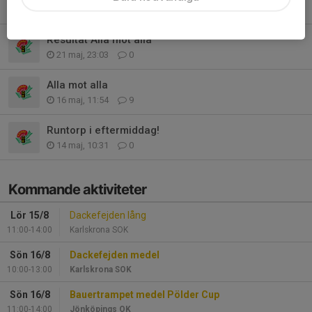
24 maj, 14:38
3
Resultat Alla mot alla
21 maj, 23:03
0
Alla mot alla
16 maj, 11:54
9
Runtorp i eftermiddag!
14 maj, 10:31
0
Kommande aktiviteter
Lör 15/8
Dackefejden lång
11:00-14:00
Karlskrona SOK
Sön 16/8
Dackefejden medel
10:00-13:00
Karlskrona SOK
Sön 16/8
Bauertrampet medel Pölder Cup
11:00-14:00
Jönköpings OK