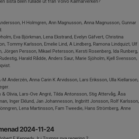
den sista bilen rullade ut från Volvo Kalmarverken?
ndersson, H Holmgren, Ann Magnusson, Anna Magnusson, Gunnar
.
holm, Eva Björkman, Lena Ekstrand, Evelyn Gäfvert, Christina
son, Tommy Karlsson, Emelie Lind, A Lindberg, Ramona Lindquizt, Ulf
n, Jörgen Persson, Mikael Petersson, Kersti Rosenberg, Ida Runberg,
destig, Harald Rådde, Anders Saur, Marie Sjöholm, Kjell Svensson,
vist.
-M Anderzén, Anna Carin K Arvidsson, Lars Eriksson, Ulla Kiellarson,
eger.
& Olivia, Lars-Ove Angré, Tilda Antonsson, Stig Attervåg, Åsa
an, Inger Eklund, Jan Johannesson, Ingbritt Jonsson, Rolf Karlsson,
 Lönngren, Lena Martinsson, Fam Tweedie, Hans Strömberg, Anne
romenad 2024-11-24
 Robert F Kennedy Jr i Trumps nya regering ?