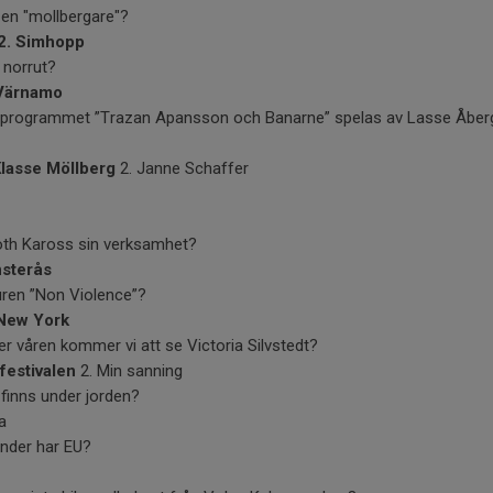
n en "mollbergare"?
2. Simhopp
t norrut?
Värnamo
rnprogrammet ”Trazan Apansson och Banarne” spelas av Lasse Åber
Klasse Möllberg
2. Janne Schaffer
roth Kaross sin verksamhet?
nsterås
turen ”Non Violence”?
 New York
er våren kommer vi att se Victoria Silvstedt?
festivalen
2. Min sanning
 finns under jorden?
a
nder har EU?