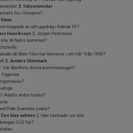
kesminster
2. Hälsominister
tschefs fru i förnamn?
 Silvia
som hoppade av sitt uppdrag i Kalmar FF?
ers Henriksson
2. Jörgen Petersson
 inte till Nybro kommun?
önsterås
odin till låten ”Hon har blommor i sitt hår” från 1990?
edt
2. Anders Glenmark
ll”. Var återfinns denna kommunslogan?
. Fagersta
 bergsmassiv?
Ladoga
VI Adolfs andra hustru?
toria
med Pelle Svanslös svans?
 Den blev avbiten
2. Han fastnade i en dörr
ckningen CO2 för?
 Vatten