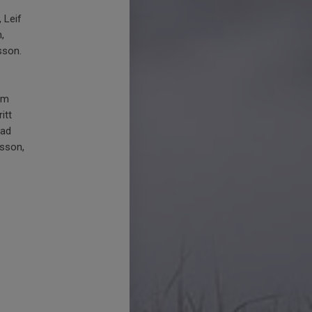
 Leif
,
sson.
am
itt
rad
rsson,