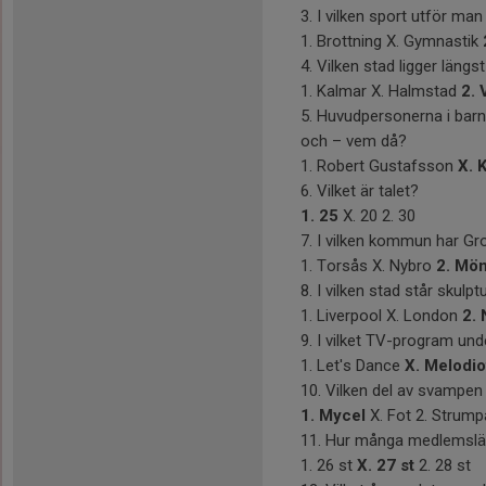
3. I vilken sport utför ma
1. Brottning X. Gymnastik
4. Vilken stad ligger längs
1. Kalmar X. Halmstad
2. 
5. Huvudpersonerna i ba
och – vem då?
1. Robert Gustafsson
X. 
6. Vilket är talet?
1. 25
X. 20 2. 30
7. I vilken kommun har G
1. Torsås X. Nybro
2. Mö
8. I vilken stad står skulp
1. Liverpool X. London
2.
9. I vilket TV-program und
1. Let's Dance
X. Melodio
10. Vilken del av svampen
1. Mycel
X. Fot 2. Strump
11. Hur många medlemslä
1. 26 st
X. 27 st
2. 28 st