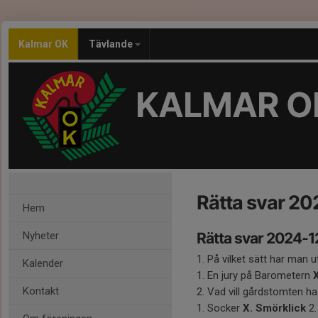
Kalmar OK
Tävlande
KALMAR O
Rätta svar 20
Hem
Nyheter
Rätta svar 2024-
1. På vilket sätt har man
Kalender
1. En jury på Barometern
X
Kontakt
2. Vad vill gårdstomten ha p
1. Socker
X. Smörklick
2.