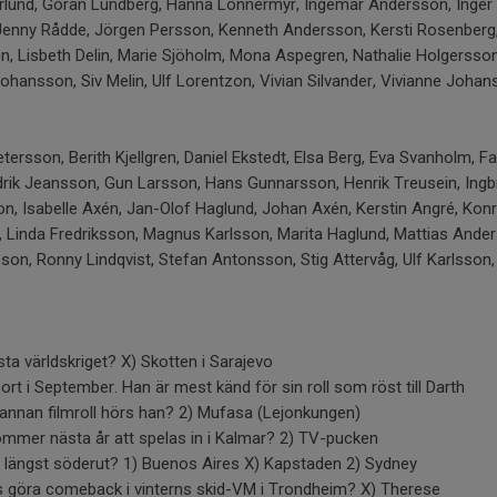
erlund, Göran Lundberg, Hanna Lönnermyr, Ingemar Andersson, Inger
 Jenny Rådde, Jörgen Persson, Kenneth Andersson, Kersti Rosenberg,
n, Lisbeth Delin, Marie Sjöholm, Mona Aspegren, Nathalie Holgersson
Johansson, Siv Melin, Ulf Lorentzon, Vivian Silvander, Vivianne Johan
tersson, Berith Kjellgren, Daniel Ekstedt, Elsa Berg, Eva Svanholm, F
rik Jeansson, Gun Larsson, Hans Gunnarsson, Henrik Treusein, Ingbr
, Isabelle Axén, Jan-Olof Haglund, Johan Axén, Kerstin Angré, Kon
, Linda Fredriksson, Magnus Karlsson, Marita Haglund, Mattias Ande
son, Ronny Lindqvist, Stefan Antonsson, Stig Attervåg, Ulf Karlsson,
ta världskriget? X) Skotten i Sarajevo
rt i September. Han är mest känd för sin roll som röst till Darth
n annan filmroll hörs han? 2) Mufasa (Lejonkungen)
mmer nästa år att spelas in i Kalmar? 2) TV-pucken
er längst söderut? 1) Buenos Aires X) Kapstaden 2) Sydney
as göra comeback i vinterns skid-VM i Trondheim? X) Therese