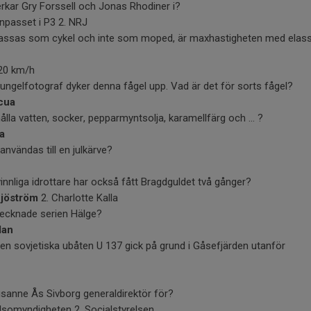
erkar Gry Forssell och Jonas Rhodiner i?
passet i P3 2. NRJ
 klassas som cykel och inte som moped, är maxhastigheten med elas
 20 km/h
jungelfotograf dyker denna fågel upp. Vad är det för sorts fågel?
cua
ålla vatten, socker, pepparmyntsolja, karamellfärg och ... ?
ka
användas till en julkärve?
nnliga idrottare har också fått Bragdguldet två gånger?
Sjöström
2. Charlotte Kalla
 tecknade serien Hälge?
lan
den sovjetiska ubåten U 137 gick på grund i Gåsefjärden utanför
usanne Ås Sivborg generaldirektör för?
älsomyndigheten 2. Socialstyrelsen