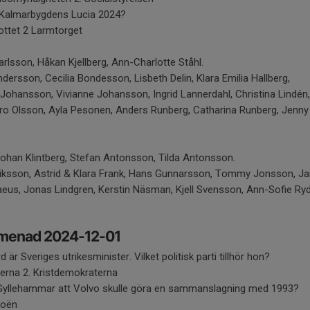
v Kalmarbygdens Lucia 2024?
ottet 2 Larmtorget
rlsson, Håkan Kjellberg, Ann-Charlotte Ståhl.
dersson, Cecilia Bondesson, Lisbeth Delin, Klara Emilia Hallberg,
Johansson, Vivianne Johansson, Ingrid Lannerdahl, Christina Lindén,
rbro Olsson, Ayla Pesonen, Anders Runberg, Catharina Runberg, Jenny
Johan Klintberg, Stefan Antonsson, Tilda Antonsson.
lriksson, Astrid & Klara Frank, Hans Gunnarsson, Tommy Jonsson, J
eus, Jonas Lindgren, Kerstin Näsman, Kjell Svensson, Ann-Sofie Ry
romenad 2024-12-01
är Sveriges utrikesminister. Vilket politisk parti tillhör hon?
lerna 2. Kristdemokraterna
PG Gyllehammar att Volvo skulle göra en sammanslagning med 1993?
roën