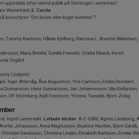
som uppträdde inför rekord publik på Stortorget i sommras?
Lars Winnerbäck
2. Carola
 på broschyren "Om krisen eller kriget kommer"?
en, Tommy Karlsson, Håkan Kjellberg, Ramona L, Annette Mikkelsen,
dersson, Maria Betelid, Gunilla Fransén, Viveka Riback, Kersti
Amie Övgård.
 Ronny Lindqvist.
gré, Inger Attervåg, Åsa Augustson, Ylva Carlsson, Emilia Denckert,
na Gunnarsson, Hans Gunnarsson, Jan Johannesson, Ulla Kiellarson,
on, Ulf Strömberg, Kjell Svensson, Yvonne Tweedie, Björn Zedig.
ember
und, Ingrid Lannerdahl.
Lottade vinster
: A-C Ståhl, Agnes Lindeberg, 
 Anette Johansson, Anna Magnusson, Beatrice Nestlén, Björn Gärdå, 
Christian Davidsson, Christina Lindén, Elisabeth Karlsson, Emelie Skö