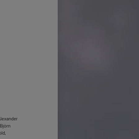
Alexander
Björn
ld,