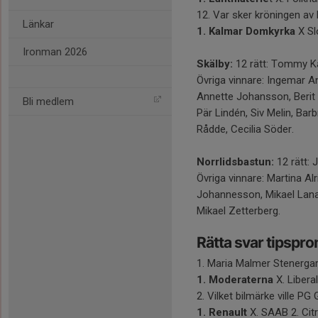
12. Var sker kröningen a
Länkar
1. Kalmar Domkyrka
X Sl
Ironman 2026
Skälby:
12 rätt: Tommy Ka
Övriga vinnare: Ingemar An
Annette Johansson, Berit 
Bli medlem
Pär Lindén, Siv Melin, Ba
Rådde, Cecilia Söder.
Norrlidsbastun:
12 rätt: 
Övriga vinnare: Martina A
Johannesson, Mikael Lana
Mikael Zetterberg.
Rätta svar tipsp
1. Maria Malmer Stenergard 
1. Moderaterna
X. Libera
2. Vilket bilmärke ville 
1. Renault
X. SAAB 2. Cit