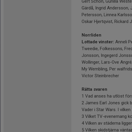
Gert Schön, Gunilla West
Gärdå, Ingrid Andersson,
Petersson, Linnea Karlsso
Oskar Hjertqvist, Rickard 
Norrliden
Lottade vinster:
Anneli Pe
Tweedie, Folkessons, Fred
Jonsson, Ingegerd Jonsson
Wollinger, Lars-Ove Angré
My Wembling, Per walfrids
Victor Steinbrecher
Rätta svaren
1 Vad anses ha utlöst förs
2 James Earl Jones gick bo
Vader i Star Wars. I vilke
3 Vilket TV-evenemang ko
4 Vilken av städerna ligg
5 Vilken skidstjärna vänt