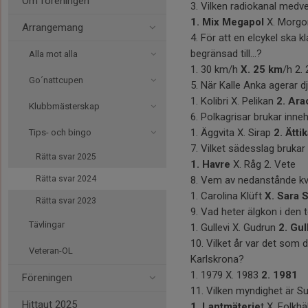
Om föreningen
3. Vilken radiokanal medv
1. Mix Megapol
X. Morgon
Arrangemang
4. För att en elcykel ska
begränsad till...?
Alla mot alla
1. 30 km/h
X. 25 km
/h 2.
Go´nattcupen
5. När Kalle Anka agerar d
1. Kolibri X. Pelikan
2. Ara
Klubbmästerskap
6. Polkagrisar brukar inneh
1. Äggvita X. Sirap
2. Ätti
Tips- och bingo
7. Vilket sädesslag brukar 
Rätta svar 2025
1. Havre
X. Råg 2. Vete
Rätta svar 2024
8. Vem av nedanstånde kvi
1. Carolina Klüft
X. Sara 
Rätta svar 2023
9. Vad heter älgkon i den
Tävlingar
1. Gullevi X. Gudrun
2. Gul
10. Vilket år var det som 
Veteran-OL
Karlskrona?
1. 1979 X. 1983
2. 1981
Föreningen
11. Vilken myndighet är S
Hittaut 2025
1. Lantmäterie
t X. Folkh