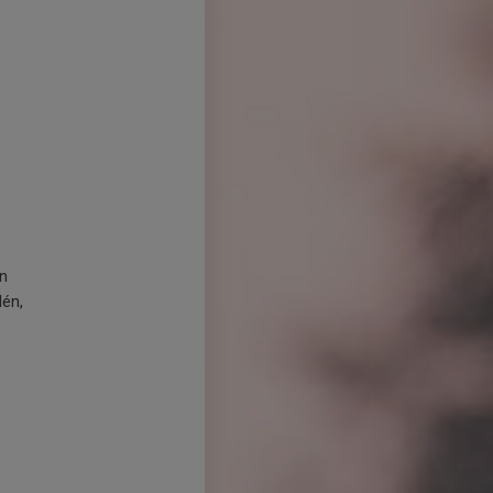
an
dén,