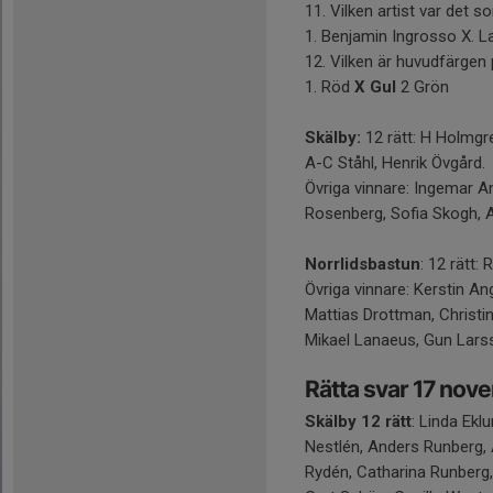
11. Vilken artist var det 
1. Benjamin Ingrosso X. 
12. Vilken är huvudfärgen
1. Röd
X Gul
2 Grön
Skälby:
12 rätt: H Holmgr
A-C Ståhl, Henrik Övgård.
Övriga vinnare: Ingemar An
Rosenberg, Sofia Skogh, 
Norrlidsbastun
: 12 rätt:
Övriga vinnare: Kerstin An
Mattias Drottman, Christi
Mikael Lanaeus, Gun Larss
Rätta svar 17 nov
Skälby 12 rätt
: Linda Ekl
Nestlén, Anders Runberg,
Rydén, Catharina Runberg, 