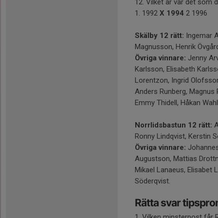
12. Vilket år var det som 
1. 1992
X 1994
2 1996
Skälby 12 rätt:
Ingemar A
Magnusson, Henrik Övgård
Övriga vinnare:
Jenny Arv
Karlsson, Elisabeth Karls
Lorentzon, Ingrid Olofsso
Anders Runberg, Magnus Ru
Emmy Thidell, Håkan Wahlq
Norrlidsbastun 12 rätt:
A
Ronny Lindqvist, Kerstin S
Övriga vinnare:
Johannes 
Augustson, Mattias Drottm
Mikael Lanaeus, Elisabet
Söderqvist.
Rätta svar tipsp
1. Vilken minsterpost får