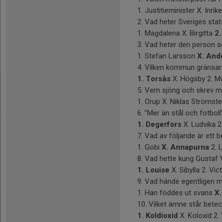
1. Justitieminister X. Inri
2. Vad heter Sveriges sta
1. Magdalena X. Birgitta
2.
3. Vad heter den person 
1. Stefan Larsson
X. And
4. Vilken kommun gränsar
1. Torsås
X. Högsby 2. M
5. Vem sjöng och skrev mel
1. Orup X. Niklas Strömst
6. ”Mer än stål och fotbo
1. Degerfors
X. Ludvika 2
7. Vad av följande är ett
1. Gobi
X. Annapurna
2. 
8. Vad hette kung Gustaf 
1. Louise
X. Sibylla 2. Vic
9. Vad hände egentligen 
1. Han föddes ut svans
X.
10. Vilket ämne står bete
1. Koldioxid
X. Koloxid 2.