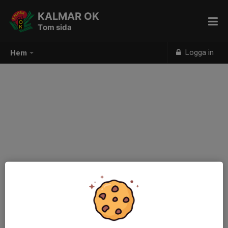
KALMAR OK
Tom sida
Logga in
Hem