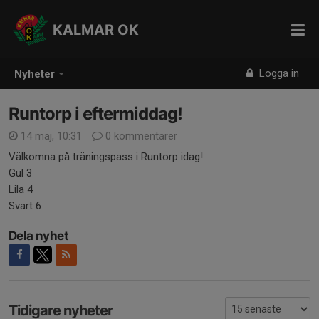
KALMAR OK
Logga in
Nyheter
Runtorp i eftermiddag!
14 maj, 10:31
0 kommentarer
Välkomna på träningspass i Runtorp idag!
Gul 3
Lila 4
Svart 6
Dela nyhet
Tidigare nyheter