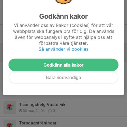
24 maj, 14:38
3
Resultat Alla mot alla
Godkänn kakor
21 maj, 23:03
0
Vi använder oss av kakor (cookies) för att vår
webbplats ska fungera bra för dig. De används
Alla mot alla
även för webbanalys i syfte att hjälpa oss att
16 maj, 11:54
9
förbättra våra tjänster.
Så använder vi cookies
Runtorp i eftermiddag!
14 maj, 10:31
0
Godkänn alla kakor
Bödaläger 2026
9 maj, 19:02
0
Bara nödvändiga
Hej alla blixtar!
9 apr, 19:32
0
Träningshelg Västervik
30 mar, 21:04
0
Torsdagsträningar