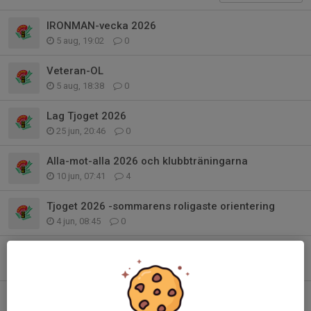
IRONMAN-vecka 2026
5 aug, 19:02
0
Veteran-OL
5 aug, 18:38
0
Lag Tjoget 2026
25 jun, 20:46
0
Alla-mot-alla 2026 och klubbträningarna
10 jun, 07:41
4
Tjoget 2026 -sommarens roligaste orientering
4 jun, 08:45
0
Alla mot Alla etapp 3
29 maj, 06:43
0
Alla mot Alla, Rälla - etapp 2