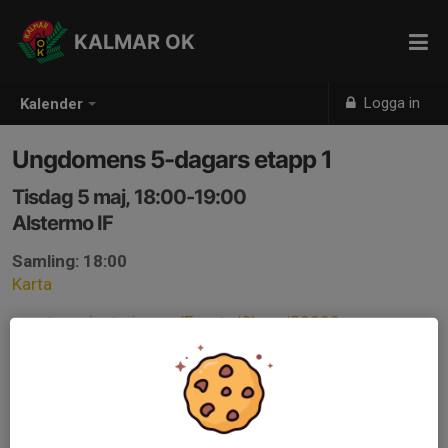
KALMAR OK
Logga in
Kalender
Ungdomens 5-dagars etapp 1
Tisdag 5 maj, 18:00-19:00
Alstermo IF
Samling: 18:00
Karta
eventor.orientering.se/Events/Show/58300